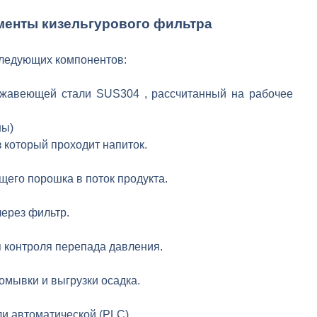
ементы
кизельгурового фильтра
следующих компонентов:
ржавеющей стали SUS304 , рассчитанный на рабочее
ны)
з который проходит напиток.
его порошка в поток продукта.
через фильтр.
 контроля перепада давления.
мывки и выгрузки осадка.
и автоматической (PLC).