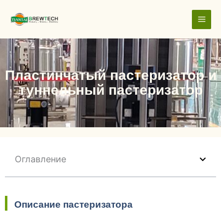
跳
至
内
容
Пластинчатый пастеризатор и
туннельный пастеризатор
Оглавление
Описание пастеризатора