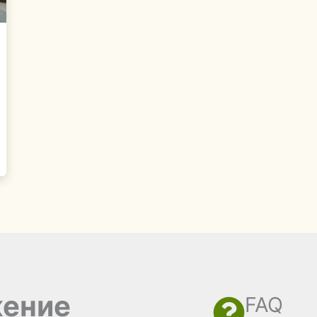
жение
FAQ