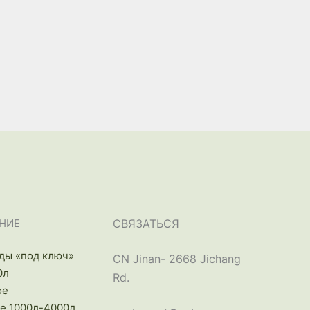
НИЕ
СВЯЗАТЬСЯ
ды «под ключ»
CN Jinan- 2668 Jichang
0л
Rd.
ое
е 1000л-4000л