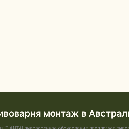
ивоварня монтаж в Австрал
и. TIANTAI пивоваренное обрудование предлагает пив