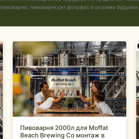
пивоварню, пивоварня,цкт,фоорфас и розлива будылки.
Пивоварня 2000л для Moffat
Beach Brewing Co монтаж в