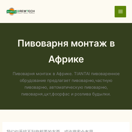
搜
跳
索：
至
内
容
Пивоварня монтаж в
Африке
Пивоварня монтаж в Африке. TIANTAI пивоваренное
обрудование предлагает пивоварню,частную
пивоварню, автоматическую пивоварню,
пивоварня,цкт,фоорфас и розлива будылки.
我们似乎找不到您想要的东西，或许搜索会有用。