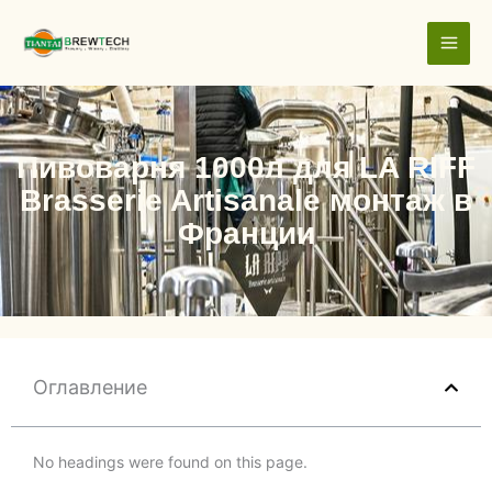
跳
至
内
容
Пивоварня 1000л для LA RIFF
Brasserie Artisanale монтаж в
Франции
Оглавление
No headings were found on this page.