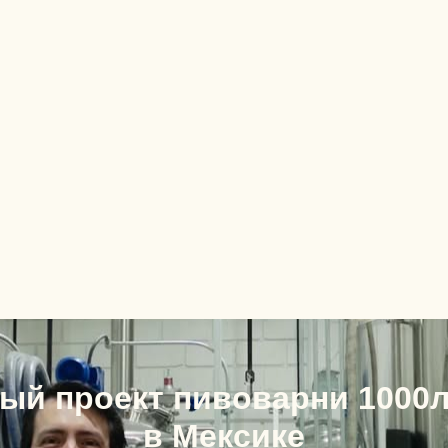
ый проект пивоварни 1000л
в Мексике