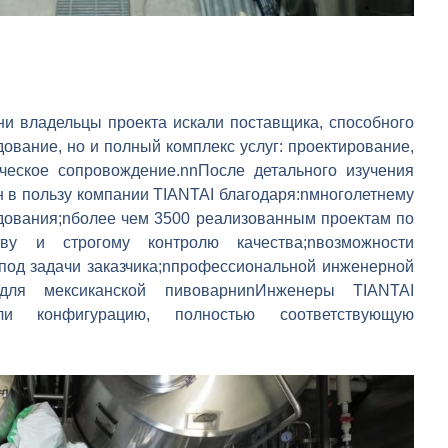
и владельцы проекта искали поставщика, способного
ование, но и полный комплекс услуг: проектирование,
ическое сопровождение.nnПосле детального изучения
 в пользу компании TIANTAI благодаря:nмноголетнему
дования;nболее чем 3500 реализованным проектам по
тву и строгому контролю качества;nвозможности
под задачи заказчика;nпрофессиональной инженерной
 для мексиканской пивоварниnИнженеры TIANTAI
ли конфигурацию, полностью соответствующую