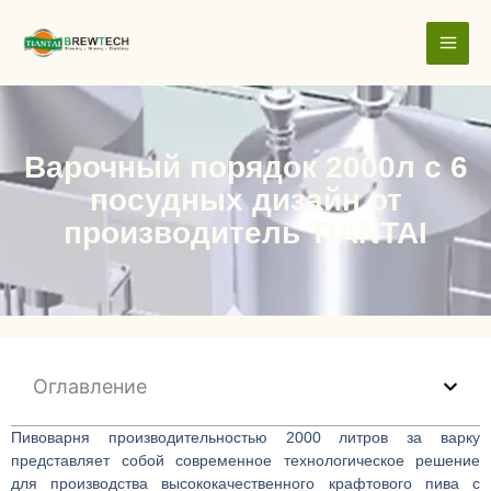
跳
至
内
容
Варочный порядок 2000л с 6
посудных дизайн от
производитель TIANTAI
Оглавление
Пивоварня производительностью 2000 литров за варку
представляет собой современное технологическое решение
для производства высококачественного крафтового пива с