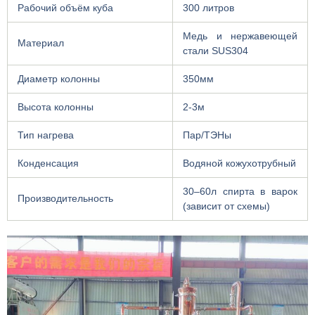
Рабочий объём куба
300 литров
Медь и нержавеющей
Материал
стали SUS304
Диаметр колонны
350мм
Высота колонны
2-3м
Тип нагрева
Пар/ТЭНы
Конденсация
Водяной кожухотрубный
30–60л спирта в варок
Производительность
(зависит от схемы)