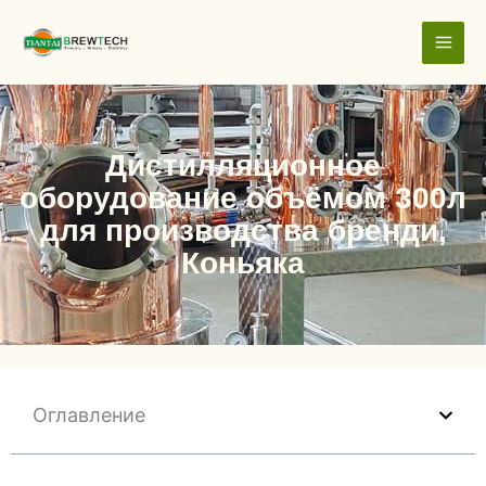
跳
至
内
容
Дистилляционное
оборудование объёмом 300л
для производства бренди,
Коньяка
Оглавление