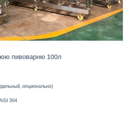
юю пивоварню 100л
тдельный, опционально)
ISI 304