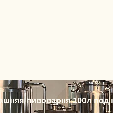
ашняя пивоварня 100л под 