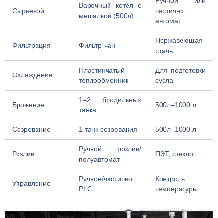
Ручной или
Варочный котёл с
Сырьевой
частично
мешалкой (500л)
автомат
Нержавеющая
Фильтрация
Фильтр-чан
сталь
Пластинчатый
Для подготовки
Охлаждение
теплообменник
сусла
1–2 бродильных
Брожение
500л–1000 л
танка
Созревание
1 танк созревания
500л–1000 л
Ручной розлив/
Розлив
ПЭТ, стекло
полуавтомат
Ручное/частично
Контроль
Управление
PLC
температуры