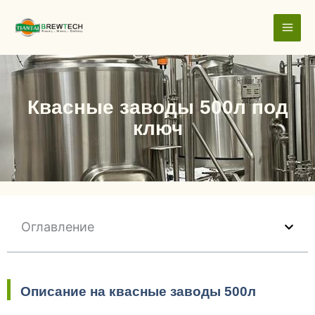
跳
至
内
容
Квасные заводы 500л под
ключ
Оглавление
Описание на квасные заводы 500л