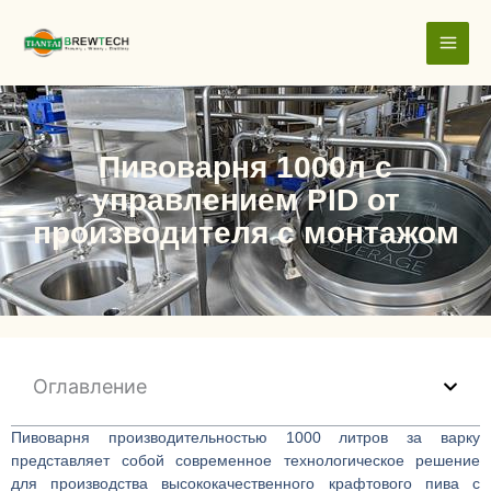
跳
至
内
容
Пивоварня 1000л с
управлением PID от
производителя с монтажом
Оглавление
Пивоварня производительностью 1000 литров за варку
представляет собой современное технологическое решение
для производства высококачественного крафтового пива с