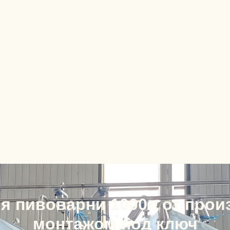
я пивоварни 1000л от прои
монтажом под ключ