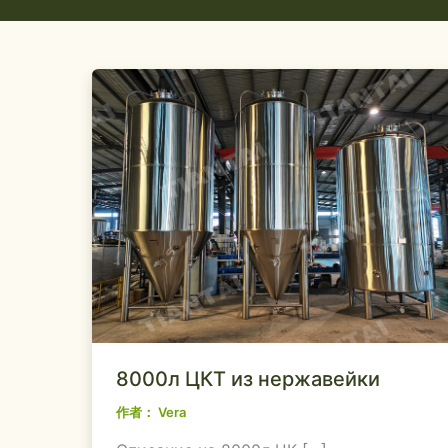
8000л ЦКТ из нержавейки
作者：
Vera