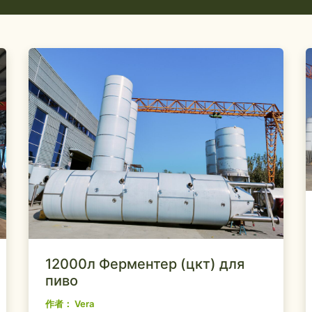
12000л Ферментер (цкт) для
пиво
作者：
Vera