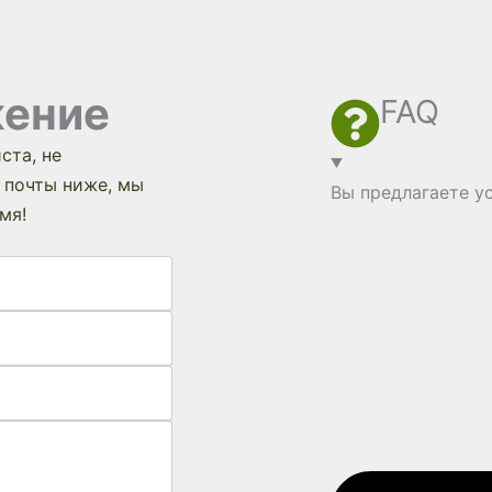
жение
FAQ
ста, не
 почты ниже, мы
Вы предлагаете у
мя!