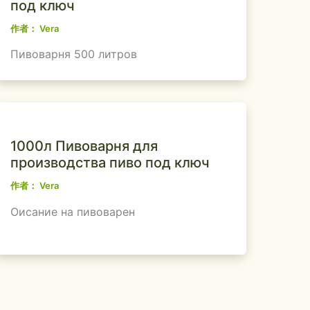
под ключ
作者：
Vera
Пивоварня 500 литров
1000л Пивоварня для
производства пиво под ключ
作者：
Vera
Оисание на пивоварен